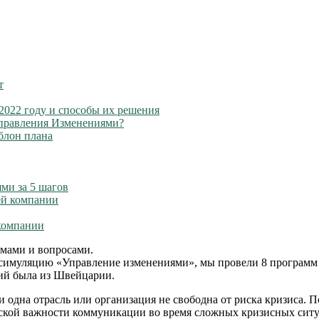
т
2022 году и способы их решения
Управления Изменениями?
блон плана
ми за 5 шагов
ей компании
 компании
мами и вопросами.
с-симуляцию «Управление изменениями», мы провели 8 програм
ний была из Швейцарии.
и одна отрасль или организация не свободна от риска кризиса. 
ческой важности коммуникации во время сложных кризисных сит