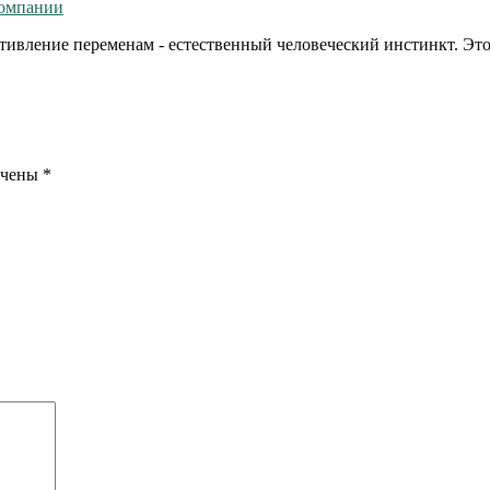
компании
отивление переменам - естественный человеческий инстинкт. Э
ечены
*