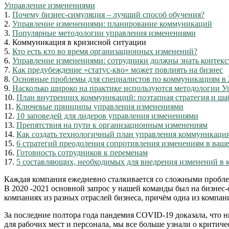
Управление изменениями
1.
Почему бизнес-симуляция – лучший способ обучения?
2.
Управление изменениями: планирование коммуникаций
3.
Популярные методологии управления изменениями
4.
Коммуникация в кризисной ситуации
5.
Кто есть кто во время организационных изменений?
6.
Управление изменениями: сотрудники должны знать контекс
7.
Как предубеждение «статус-кво» может повлиять на бизнес
8.
Основные проблемы для специалистов по коммуникациям в 
9.
Насколько широко на практике используются методологии 
10.
План внутренних коммуникаций: поэтапная стратегия и ша
11.
Ключевые принципы управления изменениями
12.
10 заповедей для лидеров управления изменениями
13.
Препятствия на пути к организационным изменениям
14.
Как создать технологичный план управления коммуникация
15.
6 стратегий преодоления сопротивления изменениям в ваш
16.
Готовность сотрудников к переменам
17.
5 составляющих, необходимых для внедрения изменений в
Каждая компания ежедневно сталкивается со сложными пробле
В 2020 -2021 основной запрос у нашей команды был на бизне
компаниях из разных отраслей бизнеса, причём одна из компа
За последние полтора года пандемия COVID-19 доказала, что н
для рабочих мест и персонала, мы все больше узнали о крити