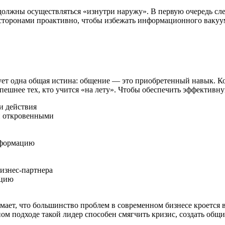
лжны осуществляться «изнутри наружу». В первую очередь след
 сторонами проактивно, чтобы избежать информационного вакуу
вует одна общая истина: общение — это приобретенный навык. К
спешнее тех, кто учится «на лету». Чтобы обеспечить эффекти
и действия
и откровенными
информацию
изнес-партнера
ацию
имает, что большинство проблем в современном бизнесе кроется
ном подходе такой лидер способен смягчить кризис, создать общ