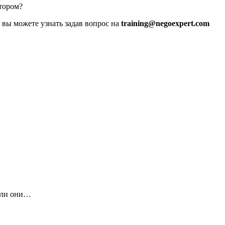
тором?
вы можете узнать задав вопрос на
training@negoexpert.com
сли они…